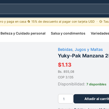
ero y paga en casa 🔄 15% de descuento al pagar con tarjeta USD · 💱 Ta
Belleza y Cuidado personal
Salsa y condimentos
Variedade
Bebidas
,
Jugos y Maltas
Yuky-Pak Manzana 2
$
1.13
Bs. 855,08
COP 3.135
Disponibilidad:
7 disponibles
Yuky-
Añadir al carri
Pak
Manzana