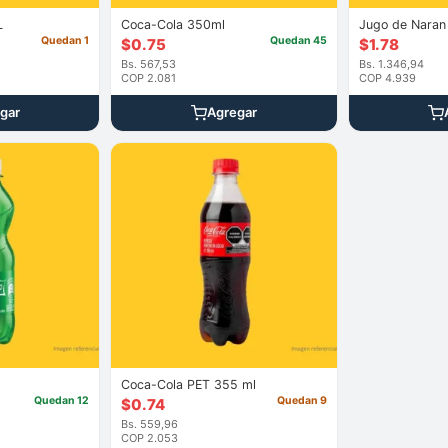
L
Coca-Cola 350ml
Quedan 1
Quedan 45
$
0.75
$
1.78
Bs. 567,53
Bs. 1.346,94
COP 2.081
COP 4.939
gar
Agregar
Coca-Cola PET 355 ml
Quedan 12
Quedan 9
$
0.74
Bs. 559,96
COP 2.053