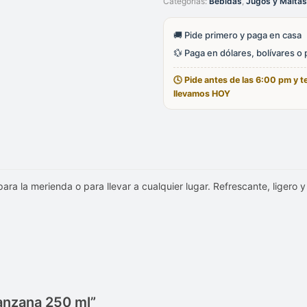
Categorías:
Bebidas
,
Jugos y Maltas
250
ml
cantidad
🚚 Pide primero y paga en casa
💱 Paga en dólares, bolívares o
🕓 Pide antes de las 6:00 pm y te
llevamos HOY
ra la merienda o para llevar a cualquier lugar. Refrescante, ligero 
anzana 250 ml”