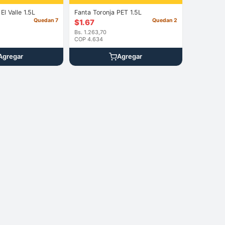
Jugo de Naran El Valle 1.5L
Fanta Toronja PET 1.5L
Quedan 7
Quedan 2
$
1.67
Bs. 1.263,70
COP 4.634
Agregar
Agregar