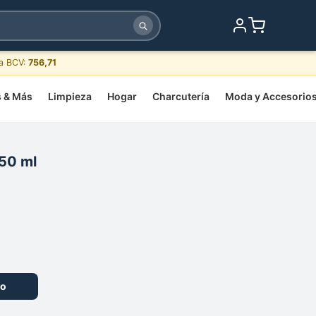
sa BCV:
756,71
s & Más
Limpieza
Hogar
Charcutería
Moda y Accesorio
50 ml
to