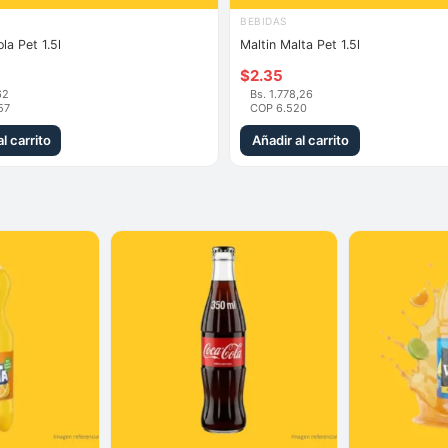
BEBIDAS
la Pet 1.5l
Maltin Malta Pet 1.5l
$
2.35
62
Bs. 1.778,26
57
COP 6.520
l carrito
Añadir al carrito