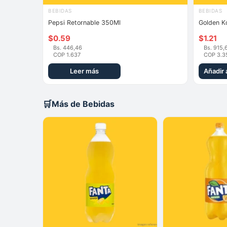
BEBIDAS
BEBIDAS
Pepsi Retornable 350Ml
Golden Ko
$
0.59
$
1.21
Bs. 446,46
Bs. 915,
COP 1.637
COP 3.3
Leer más
Añadir a
🛒
Más de Bebidas