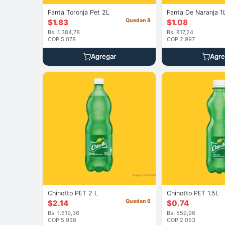
Fanta Toronja Pet 2L
Fanta De Naranja 1
Quedan 8
$
1.83
$
1.08
Bs. 1.384,78
Bs. 817,24
COP 5.078
COP 2.997
Agregar
Agre
Chinotto PET 2 L
Chinotto PET 1.5L
Quedan 6
$
2.14
$
0.74
Bs. 1.619,36
Bs. 559,96
COP 5.938
COP 2.053