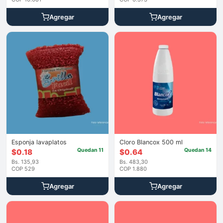
Agregar
Agregar
Esponja lavaplatos
Cloro Blancox 500 ml
Quedan 11
Quedan 14
$
0.18
$
0.64
Bs. 135,93
Bs. 483,30
COP 529
COP 1.880
Agregar
Agregar