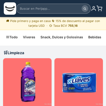
🚚 Pide primero y paga en casa 🔄 15% de descuento al pagar con
tarjeta USD · 💱 Tasa BCV:
755,16
Todo
Víveres
Snack, Dulces y Golosinas
Bebidas
🛒
Limpieza