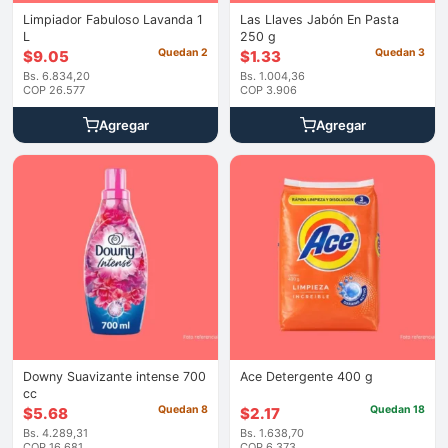
Limpiador Fabuloso Lavanda 1
Las Llaves Jabón En Pasta
L
250 g
Quedan 2
Quedan 3
$
9.05
$
1.33
Bs. 6.834,20
Bs. 1.004,36
COP 26.577
COP 3.906
Agregar
Agregar
Downy Suavizante intense 700
Ace Detergente 400 g
cc
Quedan 8
Quedan 18
$
5.68
$
2.17
Bs. 4.289,31
Bs. 1.638,70
COP 16.681
COP 6.373