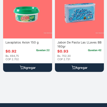
Lavaplatos Axion 150 g
Jabon De Pasta Las LLaves BB
160gr
Quedan 22
Quedan 42
$
0.92
$
0.93
Bs. 694,75
Bs. 702,30
COP 2.702
COP 2.731
Agregar
Agregar