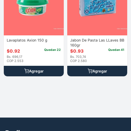
Lavaplatos Axion 150 g
Jabon De Pasta Las LLaves BB
160gr
Quedan 22
Quedan 41
$
0.92
$
0.93
Bs. 696,17
Bs. 703,74
COP 2.553
COP 2.580
Agregar
Agregar