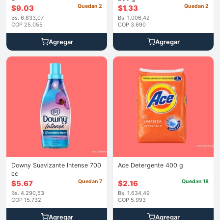
Quedan 2
Quedan 2
$
9.03
$
1.33
Bs. 6.833,07
Bs. 1.006,42
COP 25.055
COP 3.690
Agregar
Agregar
Downy Suavizante Intense 700
Ace Detergente 400 g
cc
Quedan 7
Quedan 18
$
5.67
$
2.16
Bs. 4.290,53
Bs. 1.634,49
COP 15.732
COP 5.993
Agregar
Agregar