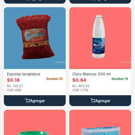
Esponja lavaplatos
Cloro Blancox 500 ml
Quedan 10
Quedan 13
$
0.18
$
0.64
Bs. 136,21
Bs. 484,29
COP 499
COP 1.776
Agregar
Agregar