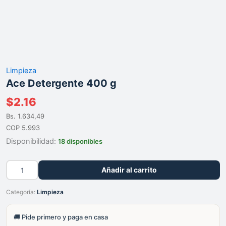
Limpieza
Ace Detergente 400 g
$
2.16
Bs. 1.634,49
COP 5.993
Disponibilidad:
18 disponibles
Ace
Añadir al carrito
Detergente
400
Categoría:
Limpieza
g
cantidad
🚚 Pide primero y paga en casa