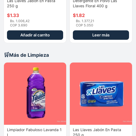
Las Llaves Jabón En Pasta
Detergente En Polvo Las
250 g
Llaves Floral 400 g
$
1.33
$
1.82
Bs. 1.006,42
Bs. 1.377,21
COP 3.690
COP 5.050
Añadir al carrito
Leer más
🛒
Más de Limpieza
Limpiador Fabuloso Lavanda 1
Las Llaves Jabón En Pasta
L
250 g