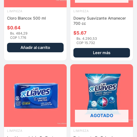
LIMPIEZA
LIMPIEZA
Cloro Blancox 500 ml
Downy Suavizante Amanecer
700 cc
$
0.64
$
5.67
Bs. 484,29
COP 1.776
Bs. 4.290,53
COP 15.732
Añadir al carrito
Leer más
AGOTADO
LIMPIEZA
LIMPIEZA