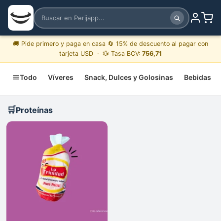
🚚 Pide primero y paga en casa 🔄 15% de descuento al pagar con
tarjeta USD · 💱 Tasa BCV:
756,71
Todo
Víveres
Snack, Dulces y Golosinas
Bebidas
🛒
Proteínas