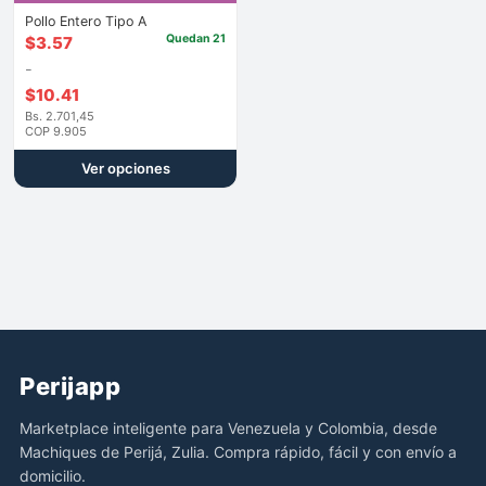
Pollo Entero Tipo A
Quedan 21
Rango
$
3.57
de
-
precios:
$
10.41
Bs. 2.701,45
desde
COP 9.905
$3.57
Ver opciones
hasta
$10.41
Perijapp
Marketplace inteligente para Venezuela y Colombia, desde
Machiques de Perijá, Zulia. Compra rápido, fácil y con envío a
domicilio.