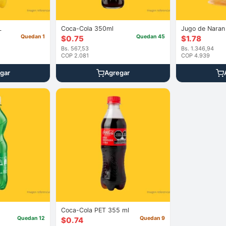
L
Coca-Cola 350ml
Quedan 1
Quedan 45
$
0.75
$
1.78
Bs. 567,53
Bs. 1.346,94
COP 2.081
COP 4.939
gar
Agregar
Coca-Cola PET 355 ml
Quedan 12
Quedan 9
$
0.74