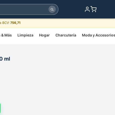
sa BCV:
756,71
s & Más
Limpieza
Hogar
Charcutería
Moda y Accesorio
0 ml