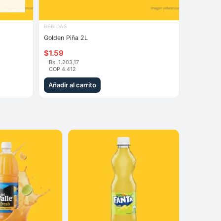
BEBIDAS
Golden Piña 2L
$
1.59
Bs. 1.203,17
COP 4.412
Añadir al carrito