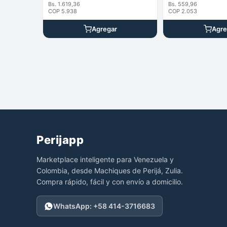
Bs. 1.619,36
Bs. 559,96
COP 5.938
COP 2.053
Agregar
Agre
Perijapp
Marketplace inteligente para Venezuela y
Colombia, desde Machiques de Perijá, Zulia.
Compra rápido, fácil y con envío a domicilio.
WhatsApp: +58 414-3716683