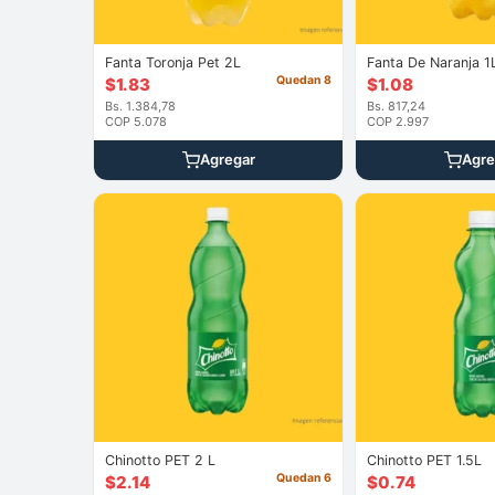
Fanta Toronja Pet 2L
Fanta De Naranja 1
Quedan 8
$
1.83
$
1.08
Bs. 1.384,78
Bs. 817,24
COP 5.078
COP 2.997
Agregar
Agre
Chinotto PET 2 L
Chinotto PET 1.5L
Quedan 6
$
2.14
$
0.74