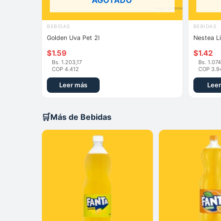
AGOTADO
BEBIDAS
BEBIDAS
Golden Uva Pet 2l
Nestea L
$
1.59
$
1.42
Bs. 1.203,17
Bs. 1.07
COP 4.412
COP 3.9
Leer más
Leer
🛒
Más de Bebidas