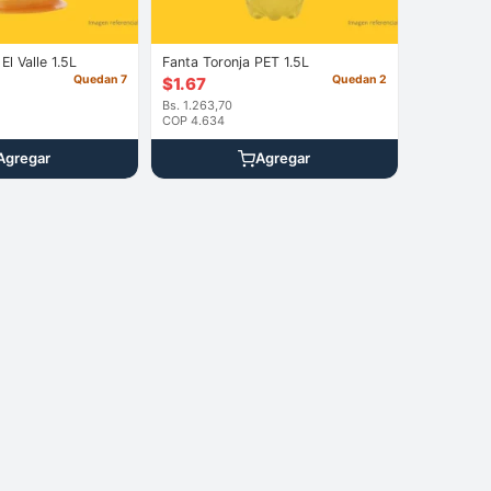
Jugo de Naran El Valle 1.5L
Fanta Toronja PET 1.5L
Quedan 7
Quedan 2
$
1.67
Bs. 1.263,70
COP 4.634
Agregar
Agregar