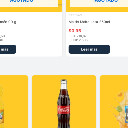
AGOTADO
AGOTADO
BEBIDAS
imón 90 g
Maltin Malta Lata 250ml
$
0.95
4,53
Bs. 718,87
40
COP 2.636
 más
Leer más