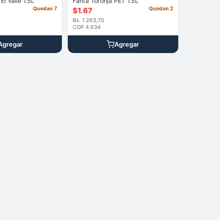
Jugo de Naran El Valle 1.5L
Fanta Toronja PET 1.5L
Quedan 7
Quedan 2
$
1.67
Bs. 1.263,70
COP 4.634
Agregar
Agregar