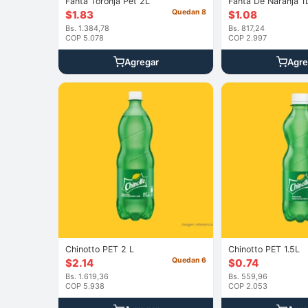
Fanta Toronja Pet 2L
Fanta De Naranja 1
Quedan 8
$
1.83
$
1.08
Bs. 1.384,78
Bs. 817,24
COP 5.078
COP 2.997
Agregar
Agre
Chinotto PET 2 L
Chinotto PET 1.5L
Quedan 6
$
2.14
$
0.74
Bs. 1.619,36
Bs. 559,96
COP 5.938
COP 2.053