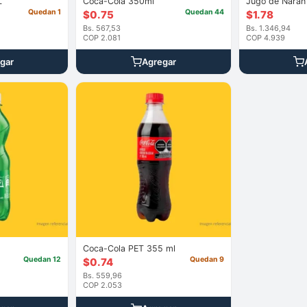
L
Coca-Cola 350ml
Quedan 1
Quedan 44
$
0.75
$
1.78
Bs. 567,53
Bs. 1.346,94
COP 2.081
COP 4.939
gar
Agregar
Coca-Cola PET 355 ml
Quedan 12
Quedan 9
$
0.74
Bs. 559,96
COP 2.053