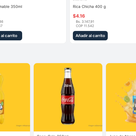
rnable 350ml
Rica Chicha 400 g
$
4.16
46
Bs. 3.147,91
37
COP 11.542
al carrito
Añadir al carrito