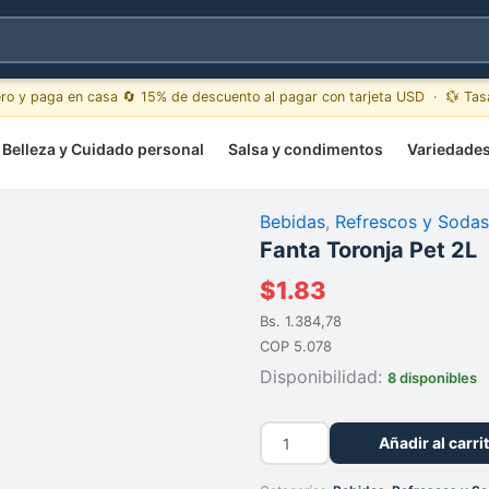
ero y paga en casa 🔄 15% de descuento al pagar con tarjeta USD · 💱 Ta
Belleza y Cuidado personal
Salsa y condimentos
Variedade
Bebidas
,
Refrescos y Sodas
Fanta Toronja Pet 2L
$
1.83
Bs. 1.384,78
COP 5.078
Disponibilidad:
8 disponibles
Fanta
Añadir al carri
Toronja
Pet