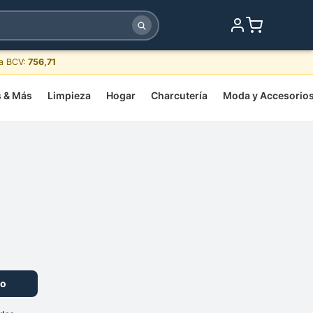
sa BCV:
756,71
s & Más
Limpieza
Hogar
Charcutería
Moda y Accesorio
to