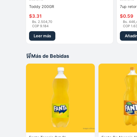
Toddy 200GR
7up reto
$
3.31
$
0.59
Bs. 2.504,70
Bs. 446,
COP 9.184
COP 1.6
Leer más
Añadir 
🛒
Más de Bebidas