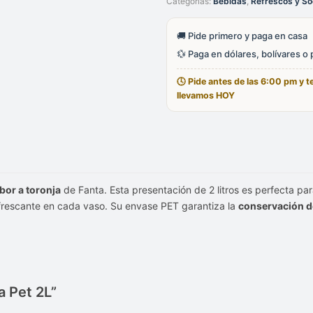
Categorías:
Bebidas
,
Refrescos y S
2L
cantidad
🚚 Pide primero y paga en casa
💱 Paga en dólares, bolívares o
🕓 Pide antes de las 6:00 pm y te
llevamos HOY
bor a toronja
de Fanta. Esta presentación de 2 litros es perfecta pa
efrescante en cada vaso. Su envase PET garantiza la
conservación d
a Pet 2L”