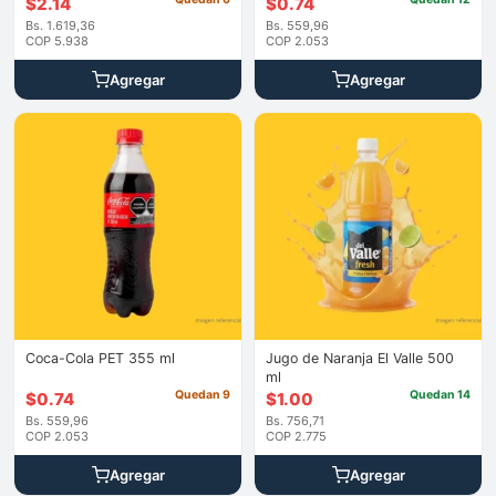
$
2.14
$
0.74
Bs. 1.619,36
Bs. 559,96
COP 5.938
COP 2.053
Agregar
Agregar
Coca-Cola PET 355 ml
Jugo de Naranja El Valle 500
ml
Quedan 9
Quedan 14
$
0.74
$
1.00
Bs. 559,96
Bs. 756,71
COP 2.053
COP 2.775
Agregar
Agregar