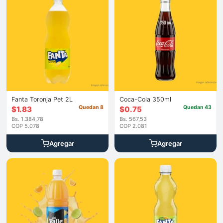
Fanta Toronja Pet 2L
Coca-Cola 350ml
Quedan 8
Quedan 43
$
1.83
$
0.75
Bs. 1.384,78
Bs. 567,53
COP 5.078
COP 2.081
Agregar
Agregar