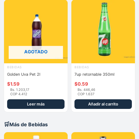
AGOTADO
BEBIDAS
BEBIDAS
Golden Uva Pet 2l
7up retornable 350ml
$
1.59
$
0.59
Bs. 1.203,17
Bs. 446,46
COP 4.412
COP 1.637
Leer más
Añadir al carrito
🛒
Más de Bebidas