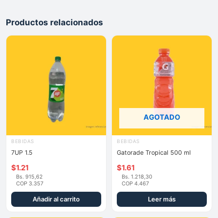
Productos relacionados
AGOTADO
BEBIDAS
BEBIDAS
7UP 1.5
Gatorade Tropical 500 ml
$
1.21
$
1.61
Bs. 915,62
Bs. 1.218,30
COP 3.357
COP 4.467
Añadir al carrito
Leer más