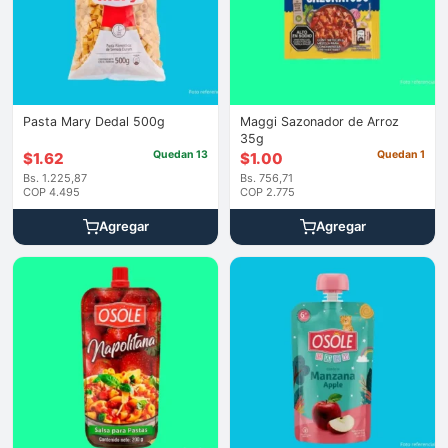
Pasta Mary Dedal 500g
Maggi Sazonador de Arroz
35g
Quedan 13
Quedan 1
$
1.62
$
1.00
Bs. 1.225,87
Bs. 756,71
COP 4.495
COP 2.775
Agregar
Agregar