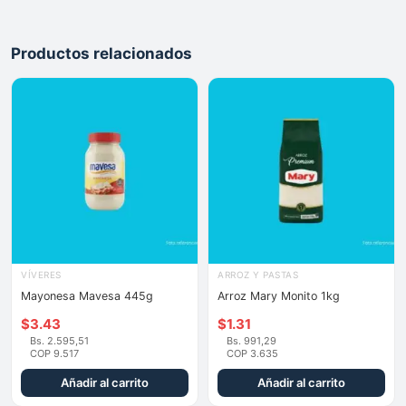
Productos relacionados
VÍVERES
ARROZ Y PASTAS
Mayonesa Mavesa 445g
Arroz Mary Monito 1kg
$
3.43
$
1.31
Bs. 2.595,51
Bs. 991,29
COP 9.517
COP 3.635
Añadir al carrito
Añadir al carrito