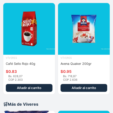
VÍVERES
VÍVERES
Café Sello Rojo 40g
Avena Quaker 200gr
$
0.83
$
0.95
Bs. 628,07
Bs. 718,87
COP 2.303
COP 2.636
Añadir al carrito
Añadir al carrito
🛒
Más de Víveres