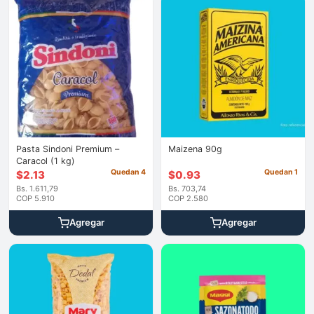
Pasta Sindoni Premium –
Maizena 90g
Caracol (1 kg)
Quedan 4
Quedan 1
$
2.13
$
0.93
Bs. 1.611,79
Bs. 703,74
COP 5.910
COP 2.580
Agregar
Agregar