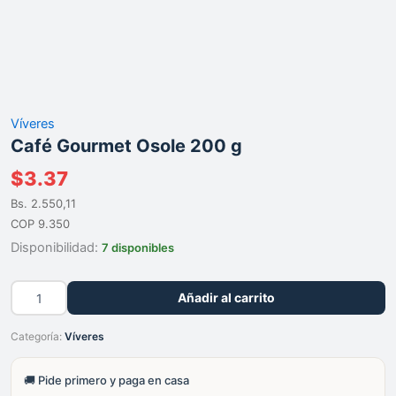
Víveres
Café Gourmet Osole 200 g
$
3.37
Bs. 2.550,11
COP 9.350
Disponibilidad:
7 disponibles
Café
Añadir al carrito
Gourmet
Osole
Categoría:
Víveres
200
g
cantidad
🚚 Pide primero y paga en casa