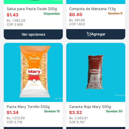
Salsa para Pasta Osole 200g
Compota de Manzana 113g
Quedan 9
Disponible
$
0.65
$
1.43
Bs. 491,86
Bs. 1.082,09
COP 1.803
COP 3.968
Agregar
Ver opciones
Pasta Mary Tornillo 500g
Caraota Roja Mary 500g
Quedan 15
Quedan 30
$
1.34
$
3.52
Bs. 1.013,99
Bs. 2.663,61
COP 3.718
COP 9.767