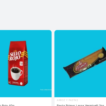
ARROZ Y PASTAS
o Rojo 40g
Pasta Primor Larga Vermicelli 1kg