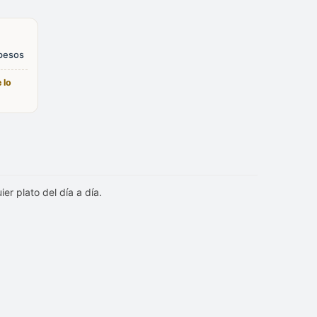
 pesos
 lo
r plato del día a día.