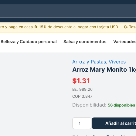
ero y paga en casa 🔄 15% de descuento al pagar con tarjeta USD · 💱 Ta
Belleza y Cuidado personal
Salsa y condimentos
Variedade
Arroz y Pastas
,
Víveres
Arroz Mary Monito 1k
$
1.31
Bs. 989,26
COP 3.847
Disponibilidad:
56 disponibles
Arroz
Añadir al carri
Mary
Monito