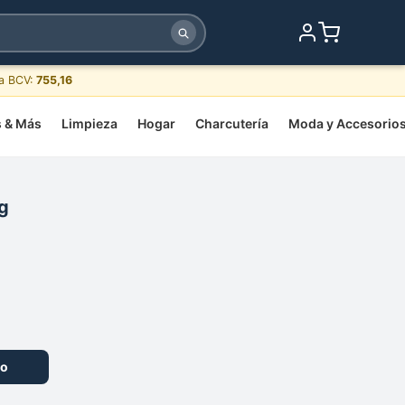
sa BCV:
755,16
s & Más
Limpieza
Hogar
Charcutería
Moda y Accesorio
g
to