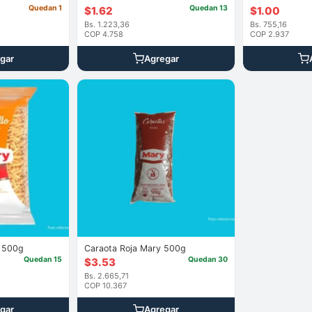
Quedan 1
Quedan 13
$
1.62
$
1.00
Bs. 1.223,36
Bs. 755,16
COP 4.758
COP 2.937
gar
Agregar
o 500g
Caraota Roja Mary 500g
Quedan 15
Quedan 30
$
3.53
Bs. 2.665,71
COP 10.367
gar
Agregar