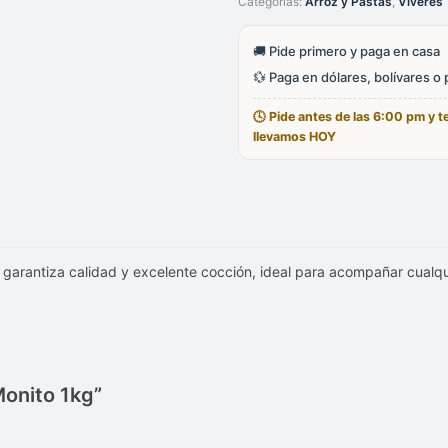
Categorías:
Arroz y Pastas
,
Víveres
1kg
cantidad
🚚 Pide primero y paga en casa
💱 Paga en dólares, bolívares o
🕓 Pide antes de las 6:00 pm y te
llevamos HOY
garantiza calidad y excelente cocción, ideal para acompañar cualquie
Monito 1kg”