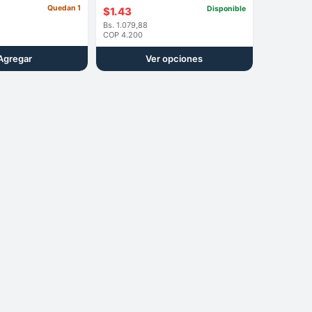
Quedan 1
Disponible
$
1.43
Bs. 1.079,88
COP 4.200
Agregar
Ver opciones