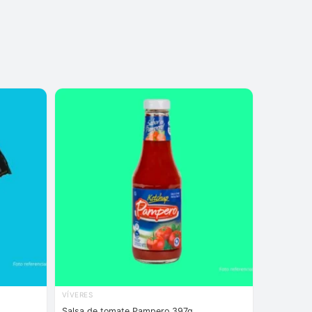
VÍVERES
Salsa de tomate Pampero 397g