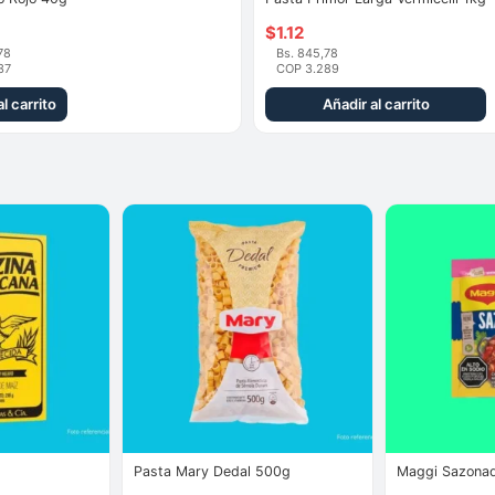
$
1.12
78
Bs. 845,78
37
COP 3.289
l carrito
Añadir al carrito
Pasta Mary Dedal 500g
Maggi Sazonad