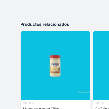
Productos relacionados
VÍVERES
VÍVERES
Mayonesa Mavesa 175gr
Café Sell