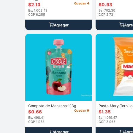
Quedan 4
$
2.13
$
0.93
Bs. 1.608,49
Bs. 702,30
COP 6.255
COP 2.731
Agregar
Agre
Compota de Manzana 113g
Pasta Mary Tornill
Quedan 9
$
0.66
$
1.35
Bs. 498,41
Bs. 1.019,47
COP 1.938
COP 3.965
Agregar
Agre