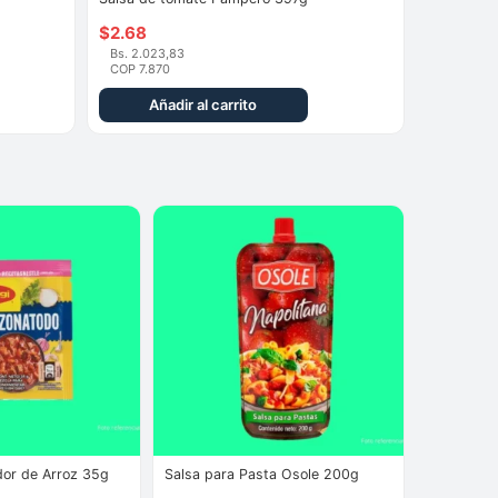
$
2.68
Bs. 2.023,83
COP 7.870
Añadir al carrito
or de Arroz 35g
Salsa para Pasta Osole 200g