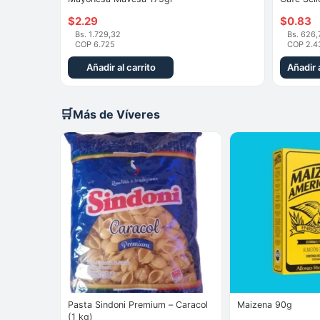
$
2.29
$
0.83
Bs. 1.729,32
Bs. 626,
COP 6.725
COP 2.4
Añadir al carrito
Añadir a
🛒
Más de Víveres
Pasta Sindoni Premium – Caracol
Maizena 90g
(1 kg)