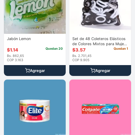
Jabón Lemon
Set de 48 Coleteros Elásticos
de Colores Mixtos para Mujer
Quedan 20
– Ligas Suaves para Cabello y
Quedan 1
$
1.14
$
3.57
Coletas
Bs. 862,65
Bs. 2.701,45
COP 3.163
COP 9.905
Agregar
Agregar