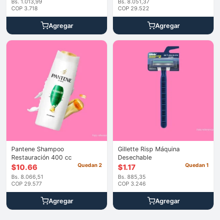
Bs. 1.013,99
Bs. 8.051,37
COP 3.718
COP 29.522
Agregar
Agregar
Pantene Shampoo
Gillette Risp Máquina
Restauración 400 cc
Desechable
Quedan 2
Quedan 1
$
10.66
$
1.17
Bs. 8.066,51
Bs. 885,35
COP 29.577
COP 3.246
Agregar
Agregar