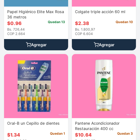
Papel Higiénico Elite Max Rosa
Colgate triple acción 60 ml
36 metros
Quedan 13
Quedan 10
$
0.96
$
2.38
Bs. 726,44
Bs. 1.800,97
COP 2.664
COP 6.604
Agregar
Agregar
Oral-B un Cepillo de dientes
Pantene Acondicionador
Restauración 400 cc
Quedan 1
Quedan 3
$
1.34
$
10.64