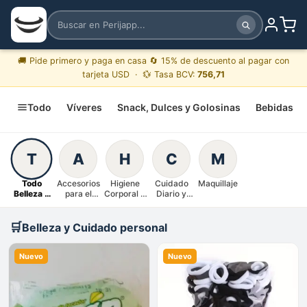
🚚 Pide primero y paga en casa 🔄 15% de descuento al pagar con
tarjeta USD · 💱 Tasa BCV:
756,71
Todo
Víveres
Snack, Dulces y Golosinas
Bebidas
T
A
H
C
M
Todo
Accesorios
Higiene
Cuidado
Maquillaje
Belleza y
para el
Corporal y
Diario y
Cuidado
Cabello
Cabello
Bebé
personal
🛒
Belleza y Cuidado personal
Nuevo
Nuevo