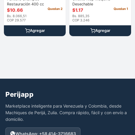
Restauración 400 cc
Desechable
Quedan 2
Quedan 1
$
10.66
$
1.17
Bs. 8.066,51
Bs. 885,35
COP 29.577
COP 3.246
Agregar
Agregar
Perijapp
Marketplace inteligente para Venezuela y Colombia, desde
Machiques de Perijá, Zulia. Compra rápido, fácil y con envío a
domicilio.
WhatsApp: +58 414-3716683