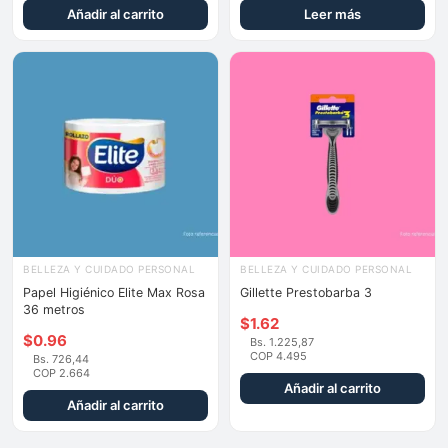
Añadir al carrito
Leer más
BELLEZA Y CUIDADO PERSONAL
BELLEZA Y CUIDADO PERSONAL
Papel Higiénico Elite Max Rosa
Gillette Prestobarba 3
36 metros
$
1.62
$
0.96
Bs. 1.225,87
COP 4.495
Bs. 726,44
COP 2.664
Añadir al carrito
Añadir al carrito