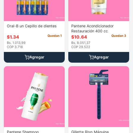
Oral-B un Cepillo de dientes
Pantene Acondicionador
Restauración 400 cc
Quedan 1
Quedan 3
$
1.34
$
10.64
Bs. 1.013,99
Bs. 8.051,37
COP 3.718
COP 29.522
Agregar
Agregar
Pantene Shampoo
Gillette Risp Máquina