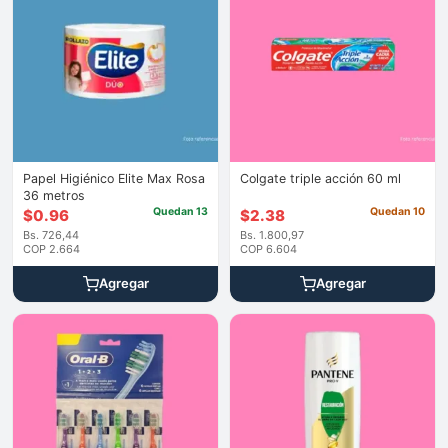
Papel Higiénico Elite Max Rosa
Colgate triple acción 60 ml
36 metros
Quedan 13
Quedan 10
$
0.96
$
2.38
Bs. 726,44
Bs. 1.800,97
COP 2.664
COP 6.604
Agregar
Agregar