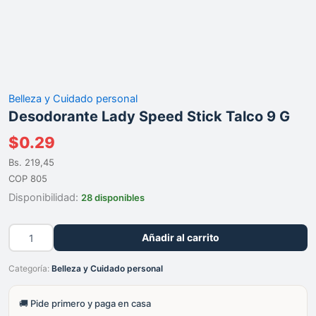
Belleza y Cuidado personal
Desodorante Lady Speed Stick Talco 9 G
$
0.29
Bs. 219,45
COP 805
Disponibilidad:
28 disponibles
Desodorante
Añadir al carrito
Lady
Speed
Categoría:
Belleza y Cuidado personal
Stick
Talco
9
🚚 Pide primero y paga en casa
G