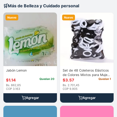
🛒
Más de Belleza y Cuidado personal
Nuevo
Nuevo
Jabón Lemon
Set de 48 Coleteros Elásticos
de Colores Mixtos para Mujer
Quedan 20
– Ligas Suaves para Cabello y
Quedan 1
$
1.14
$
3.57
Coletas
Bs. 862,65
Bs. 2.701,45
COP 3.163
COP 9.905
Agregar
Agregar