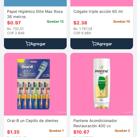
Papel Higiénico Elite Max Rosa
Colgate triple acción 60 ml
36 metros
Quedan 13
Quedan 10
$
0.97
$
2.38
Bs. 732,51
Bs. 1.797,28
COP 2.849
COP 6.989
Agregar
Agregar
Oral-B un Cepillo de dientes
Pantene Acondicionador
Restauración 400 cc
Quedan 1
Quedan 3
$
1.35
$
10.67