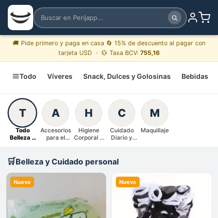
🚚 Pide primero y paga en casa 🔄 15% de descuento al pagar con
tarjeta USD · 💱 Tasa BCV:
755,16
Todo
Víveres
Snack, Dulces y Golosinas
Bebidas
T
A
H
C
M
Todo
Accesorios
Higiene
Cuidado
Maquillaje
Belleza y
para el
Corporal y
Diario y
Cuidado
Cabello
Cabello
Bebé
personal
🛒
Belleza y Cuidado personal
Nuevo
Nuevo