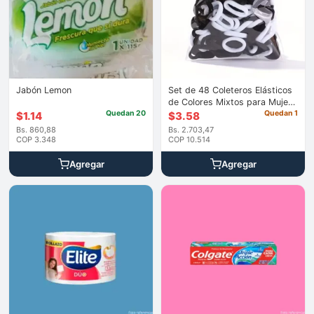
Jabón Lemon
Set de 48 Coleteros Elásticos
de Colores Mixtos para Mujer
Quedan 20
– Ligas Suaves para Cabello y
Quedan 1
$
1.14
$
3.58
Coletas
Bs. 860,88
Bs. 2.703,47
COP 3.348
COP 10.514
Agregar
Agregar