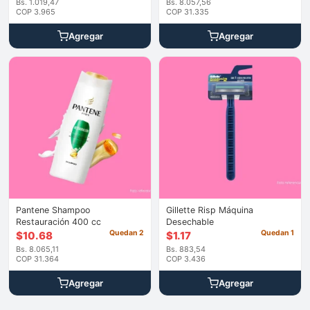
Bs. 1.019,47
Bs. 8.057,56
COP 3.965
COP 31.335
Agregar
Agregar
Pantene Shampoo
Gillette Risp Máquina
Restauración 400 cc
Desechable
Quedan 2
Quedan 1
$
10.68
$
1.17
Bs. 8.065,11
Bs. 883,54
COP 31.364
COP 3.436
Agregar
Agregar