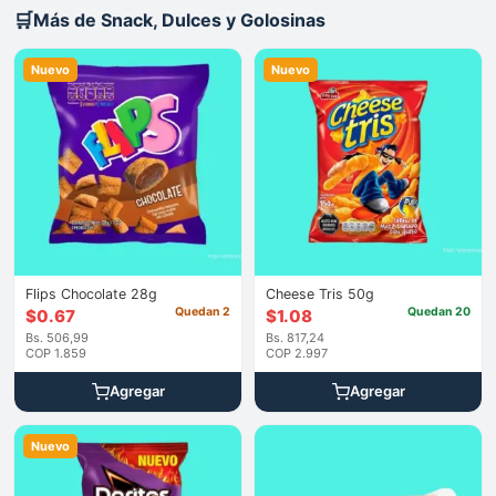
🛒
Más de Snack, Dulces y Golosinas
Nuevo
Nuevo
Flips Chocolate 28g
Cheese Tris 50g
Quedan 2
Quedan 20
$
0.67
$
1.08
Bs. 506,99
Bs. 817,24
COP 1.859
COP 2.997
Agregar
Agregar
Nuevo