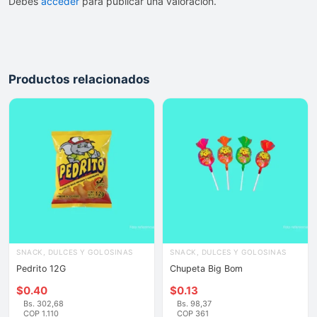
Debes
acceder
para publicar una valoración.
Productos relacionados
SNACK, DULCES Y GOLOSINAS
SNACK, DULCES Y GOLOSINAS
Pedrito 12G
Chupeta Big Bom
$
0.40
$
0.13
Bs. 302,68
Bs. 98,37
COP 1.110
COP 361