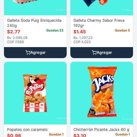
Galleta Soda Puig Enriquecida
Galleta Charmy Sabor Fresa
240g
192gr
Quedan 22
Quedan 5
$
2.77
$
1.45
Bs. 2.096,08
Bs. 1.097,23
COP 7.686
COP 4.023
Agregar
Agregar
Popetas con caramelo
Chicharrón Picante Jacks 60 g
Quedan 1
Quedan 1
$
0.96
$
3.10