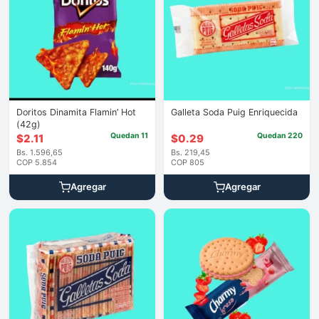
Doritos Dinamita Flamin’ Hot
Galleta Soda Puig Enriquecida
(42g)
Quedan 11
Quedan 220
$
2.11
$
0.29
Bs. 1.596,65
Bs. 219,45
COP 5.854
COP 805
Agregar
Agregar