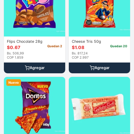
Flips Chocolate 28g
Cheese Tris 50g
Quedan 2
Quedan 20
$
0.67
$
1.08
Bs. 506,99
Bs. 817,24
COP 1.859
COP 2.997
Agregar
Agregar
Nuevo