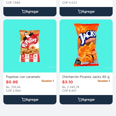
COP 7.686
COP 4.023
Agregar
Agregar
Popetas con caramelo
Chicharrón Picante Jacks 60 g
Quedan 1
Quedan 1
$
0.96
$
3.10
Bs. 726,44
Bs. 2.345,79
COP 2.664
COP 8.601
Agregar
Agregar