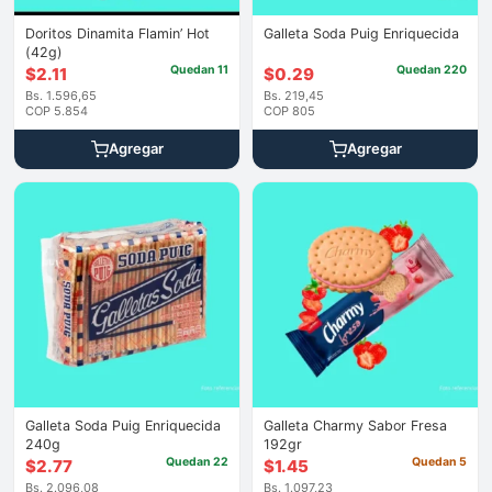
Doritos Dinamita Flamin’ Hot
Galleta Soda Puig Enriquecida
(42g)
Quedan 11
Quedan 220
$
2.11
$
0.29
Bs. 1.596,65
Bs. 219,45
COP 5.854
COP 805
Agregar
Agregar
Galleta Soda Puig Enriquecida
Galleta Charmy Sabor Fresa
240g
192gr
Quedan 22
Quedan 5
$
2.77
$
1.45
Bs. 2.096,08
Bs. 1.097,23