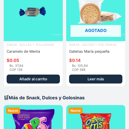
AGOTADO
SNACK, DULCES Y GOLOSINAS
SNACK, DULCES Y GOLOSINAS
Caramelo de Menta
Galletas María pequeña
$
0.05
$
0.14
Bs. 37,84
Bs. 105,94
COP 139
COP 388
Añadir al carrito
Leer más
🛒
Más de Snack, Dulces y Golosinas
Nuevo
Nuevo