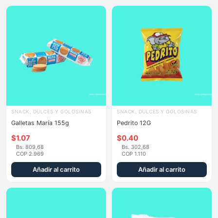
SNACK, DULCES Y GOLOSINAS
SNACK, DULCES Y GOLOSINAS
Galletas María 155g
Pedrito 12G
$
1.07
$
0.40
Bs. 809,68
Bs. 302,68
COP 2.969
COP 1.110
Añadir al carrito
Añadir al carrito