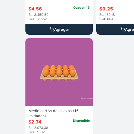
Quedan 16
$
4.56
$
0.25
Bs. 3.450,59
Bs. 189,18
COP 12.652
COP 694
Agregar
Agre
Medio cartón de Huevos (15
unidades)
Disponible
$
2.74
Bs. 2.073,38
COP 7.602