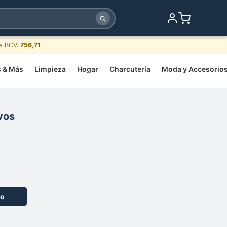
sa BCV:
756,71
s & Más
Limpieza
Hogar
Charcutería
Moda y Accesorio
vos
to