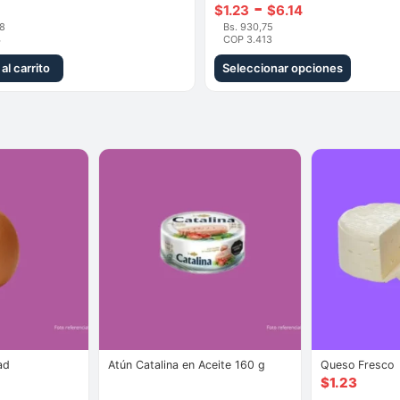
Rango
-
$
1.23
$
6.14
18
Bs. 930,75
de
4
COP 3.413
precios:
al carrito
Seleccionar opciones
desde
Este
$1.23
producto
hasta
tiene
$6.14
múltiples
variantes.
Las
opciones
se
pueden
elegir
en
la
ad
Atún Catalina en Aceite 160 g
Queso Fresco
página
Rango
$
1.23