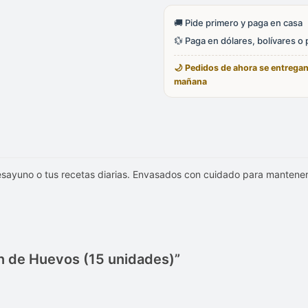
(15
unidades)
🚚 Pide primero y paga en casa
cantidad
💱 Paga en dólares, bolívares o
🌙 Pedidos de ahora se entrega
mañana
esayuno o tus recetas diarias. Envasados con cuidado para mantener 
ón de Huevos (15 unidades)”