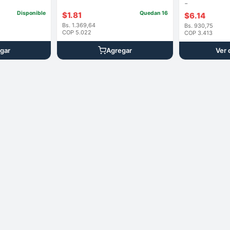
de
-
de
Disponible
Quedan 16
producto
$
1.81
$
6.14
precios:
Bs. 1.369,64
Bs. 930,75
desde
COP 5.022
COP 3.413
$1.23
gar
Agregar
Ver 
hasta
$6.14