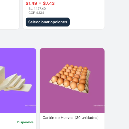
Rango
-
$
1.49
$
7.43
Bs. 1.127,49
de
COP 4.134
precios:
Seleccionar opciones
desde
Este
$1.49
producto
hasta
tiene
$7.43
múltiples
variantes.
Las
opciones
se
pueden
elegir
en
la
Cartón de Huevos (30 unidades)
página
Disponible