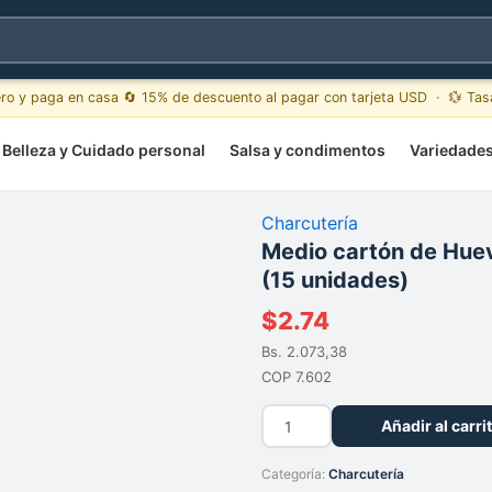
ero y paga en casa 🔄 15% de descuento al pagar con tarjeta USD · 💱 Ta
Belleza y Cuidado personal
Salsa y condimentos
Variedade
Charcutería
Medio cartón de Hue
(15 unidades)
$
2.74
Bs. 2.073,38
COP 7.602
Medio
Añadir al carri
cartón
de
Categoría:
Charcutería
Huevos