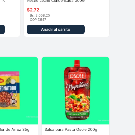
 1k
Nestlé Leche Condensada 300G
$
2.72
Bs. 2.058,25
COP 7.547
Añadir al carrito
or de Arroz 35g
Salsa para Pasta Osole 200g