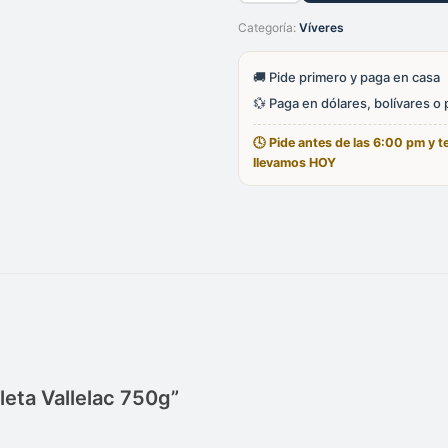
Vallelac
Categoría:
Víveres
750g
cantidad
🚚 Pide primero y paga en casa
💱 Paga en dólares, bolívares o
🕓 Pide antes de las 6:00 pm y te
llevamos HOY
leta Vallelac 750g”