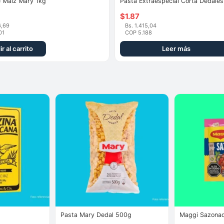
e Maíz Mary 1kg
Pasta Extraespecial Corta Dedales
$
1.87
6,69
Bs. 1.415,04
01
COP 5.188
r al carrito
Leer más
Pasta Mary Dedal 500g
Maggi Sazonad