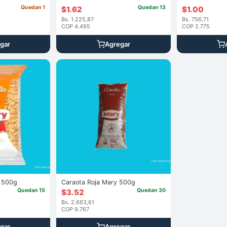
Quedan 1
Quedan 13
$
1.62
$
1.00
Bs. 1.225,87
Bs. 756,71
COP 4.495
COP 2.775
gar
Agregar
o 500g
Caraota Roja Mary 500g
Quedan 15
Quedan 30
$
3.52
Bs. 2.663,61
COP 9.767
gar
Agregar