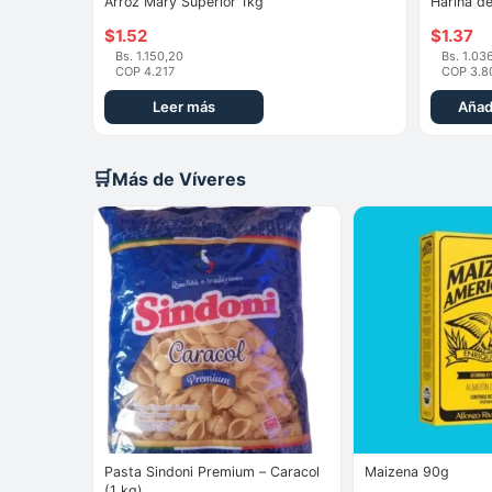
Arroz Mary Superior 1kg
Harina d
$
1.52
$
1.37
Bs. 1.150,20
Bs. 1.03
COP 4.217
COP 3.8
Leer más
Añadi
🛒
Más de Víveres
Pasta Sindoni Premium – Caracol
Maizena 90g
(1 kg)