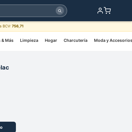
sa BCV:
756,71
s & Más
Limpieza
Hogar
Charcutería
Moda y Accesorio
lac
to