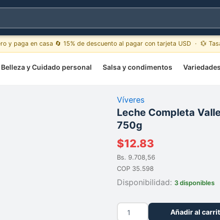
ero y paga en casa 🔄 15% de descuento al pagar con tarjeta USD · 💱 Ta
Belleza y Cuidado personal
Salsa y condimentos
Variedade
Víveres
Leche Completa Valle
750g
$
12.83
Bs. 9.708,56
COP 35.598
Disponibilidad:
3 disponibles
Leche
Añadir al carri
Completa