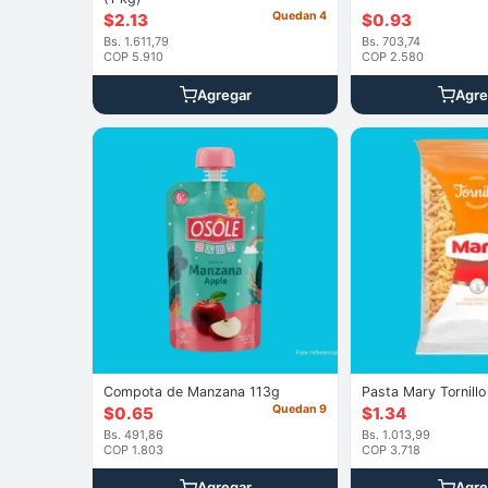
Quedan 4
$
2.13
$
0.93
Bs. 1.611,79
Bs. 703,74
COP 5.910
COP 2.580
Agregar
Agre
Compota de Manzana 113g
Pasta Mary Tornill
Quedan 9
$
0.65
$
1.34
Bs. 491,86
Bs. 1.013,99
COP 1.803
COP 3.718
Agregar
Agre