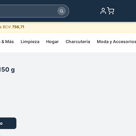
sa BCV:
756,71
s & Más
Limpieza
Hogar
Charcutería
Moda y Accesorio
150 g
to