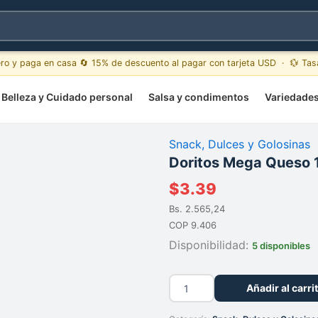
ero y paga en casa 🔄 15% de descuento al pagar con tarjeta USD · 💱 Ta
Belleza y Cuidado personal
Salsa y condimentos
Variedade
Snack, Dulces y Golosinas
Doritos Mega Queso 
$
3.39
Bs. 2.565,24
COP 9.406
Disponibilidad:
5 disponibles
Doritos
Añadir al carri
Mega
Queso