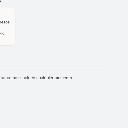
s
 pesos
 lo
frutar como snack en cualquier momento.