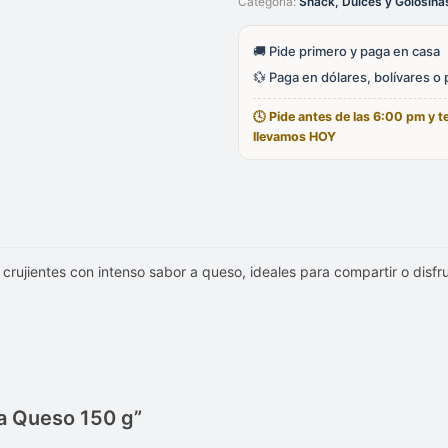
Categoría:
Snack, Dulces y Golosina
150
g
cantidad
🚚 Pide primero y paga en casa
💱 Paga en dólares, bolívares o
🕓 Pide antes de las 6:00 pm y te
llevamos HOY
 crujientes con intenso sabor a queso, ideales para compartir o dis
ga Queso 150 g”