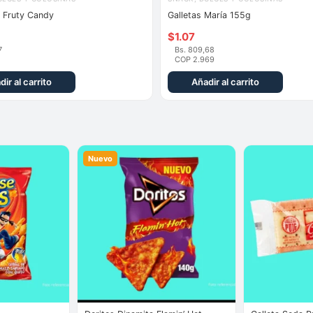
 Fruty Candy
Galletas María 155g
$
1.07
7
Bs. 809,68
COP 2.969
dir al carrito
Añadir al carrito
Nuevo