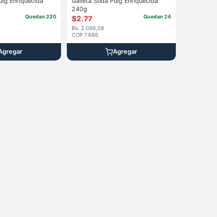
uig Enriquecida
Galleta Soda Puig Enriquecida
240g
Quedan 220
Quedan 24
$
2.77
Bs. 2.096,08
COP 7.686
Agregar
Agregar