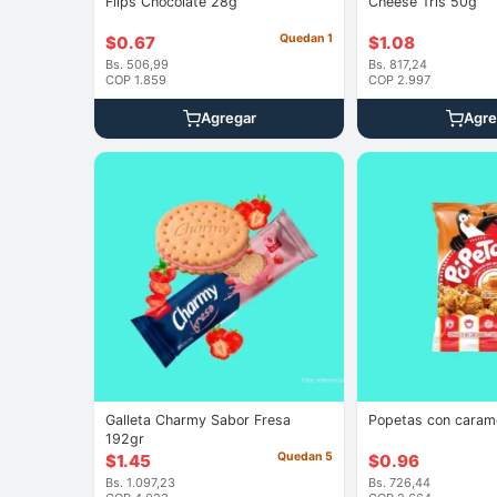
Flips Chocolate 28g
Cheese Tris 50g
Quedan 1
$
0.67
$
1.08
Bs. 506,99
Bs. 817,24
COP 1.859
COP 2.997
Agregar
Agre
Galleta Charmy Sabor Fresa
Popetas con caram
192gr
Quedan 5
$
1.45
$
0.96
Bs. 1.097,23
Bs. 726,44