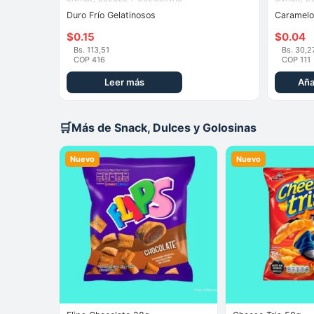
Duro Frío Gelatinosos
Caramelo
$
0.15
$
0.04
Bs. 113,51
Bs. 30,2
COP 416
COP 111
Leer más
Aña
🛒
Más de Snack, Dulces y Golosinas
Nuevo
Nuevo