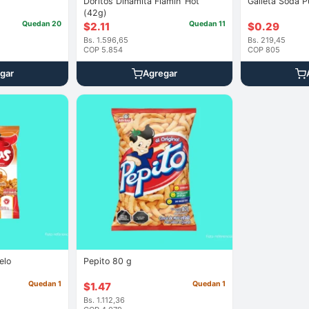
Doritos Dinamita Flamin’ Hot
Galleta Soda P
(42g)
Quedan 20
Quedan 11
$
2.11
$
0.29
Bs. 1.596,65
Bs. 219,45
COP 5.854
COP 805
gar
Agregar
elo
Pepito 80 g
Quedan 1
Quedan 1
$
1.47
Bs. 1.112,36