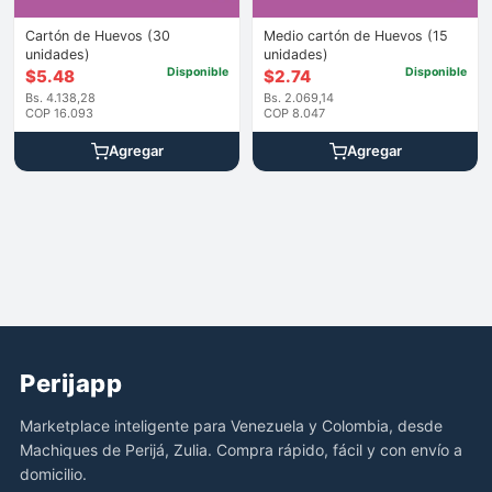
Cartón de Huevos (30
Medio cartón de Huevos (15
unidades)
unidades)
Disponible
Disponible
$
5.48
$
2.74
Bs. 4.138,28
Bs. 2.069,14
COP 16.093
COP 8.047
Agregar
Agregar
Perijapp
Marketplace inteligente para Venezuela y Colombia, desde
Machiques de Perijá, Zulia. Compra rápido, fácil y con envío a
domicilio.