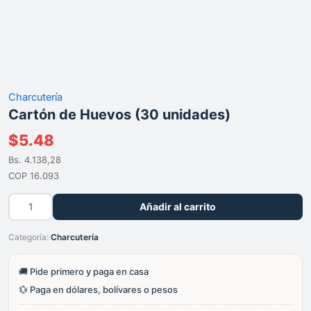
Charcutería
Cartón de Huevos (30 unidades)
$
5.48
Bs. 4.138,28
COP 16.093
Cartón
Añadir al carrito
de
Huevos
Categoría:
Charcutería
(30
unidades)
cantidad
🚚 Pide primero y paga en casa
💱 Paga en dólares, bolívares o pesos