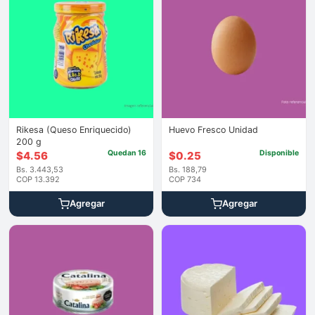
Rikesa (Queso Enriquecido)
Huevo Fresco Unidad
200 g
Quedan 16
Disponible
$
4.56
$
0.25
Bs. 3.443,53
Bs. 188,79
COP 13.392
COP 734
Agregar
Agregar