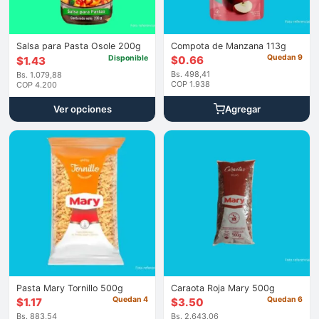
Salsa para Pasta Osole 200g
Compota de Manzana 113g
Quedan 9
Disponible
$
0.66
$
1.43
Bs. 498,41
Bs. 1.079,88
COP 1.938
COP 4.200
Agregar
Ver opciones
Pasta Mary Tornillo 500g
Caraota Roja Mary 500g
Quedan 4
Quedan 6
$
1.17
$
3.50
Bs. 883,54
Bs. 2.643,06