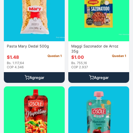
Pasta Mary Dedal 500g
Maggi Sazonador de Arroz
35g
Quedan 1
Quedan 1
$
1.48
$
1.00
Bs. 1.117,64
Bs. 755,16
COP 4.346
COP 2.937
Agregar
Agregar