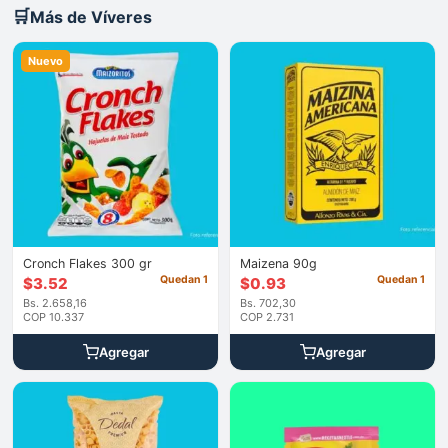
🛒
Más de Víveres
Nuevo
Cronch Flakes 300 gr
Maizena 90g
Quedan 1
Quedan 1
$
3.52
$
0.93
Bs. 2.658,16
Bs. 702,30
COP 10.337
COP 2.731
Agregar
Agregar