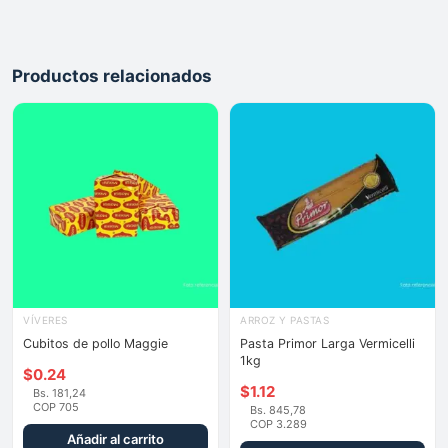
Productos relacionados
VÍVERES
ARROZ Y PASTAS
Cubitos de pollo Maggie
Pasta Primor Larga Vermicelli
1kg
$
0.24
$
1.12
Bs. 181,24
COP 705
Bs. 845,78
COP 3.289
Añadir al carrito