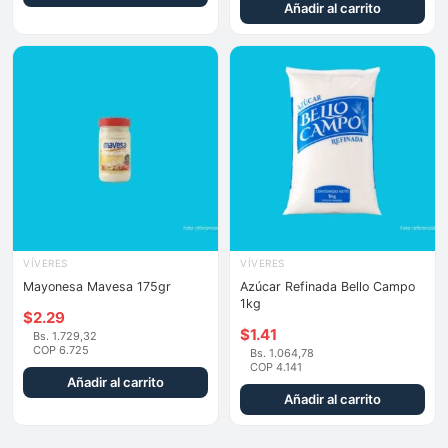
Añadir al carrito
VÍVERES
VÍVERES
Mayonesa Mavesa 175gr
Azúcar Refinada Bello Campo
1kg
$
2.29
$
1.41
Bs. 1.729,32
COP 6.725
Bs. 1.064,78
COP 4.141
Añadir al carrito
Añadir al carrito