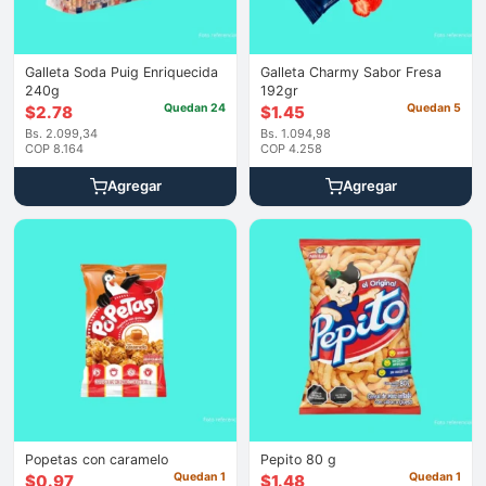
Galleta Soda Puig Enriquecida
Galleta Charmy Sabor Fresa
240g
192gr
Quedan 24
Quedan 5
$
2.78
$
1.45
Bs. 2.099,34
Bs. 1.094,98
COP 8.164
COP 4.258
Agregar
Agregar
Popetas con caramelo
Pepito 80 g
Quedan 1
Quedan 1
$
0.97
$
1.48