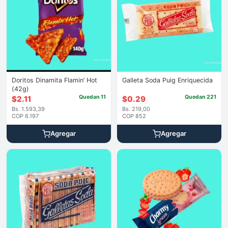
Doritos Dinamita Flamin’ Hot
Galleta Soda Puig Enriquecida
(42g)
Quedan 11
Quedan 221
$
2.11
$
0.29
Bs. 1.593,39
Bs. 219,00
COP 6.197
COP 852
Agregar
Agregar