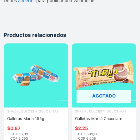
Debes
acceder
para publicar una valoración.
Productos relacionados
AGOTADO
SNACK, DULCES Y GOLOSINAS
SNACK, DULCES Y GOLOSINAS
Galletas María 155g
Galletas Marilú Chocolate
$
0.87
$
2.25
Bs. 656,99
Bs. 1.699,11
COP 2.555
COP 6.608