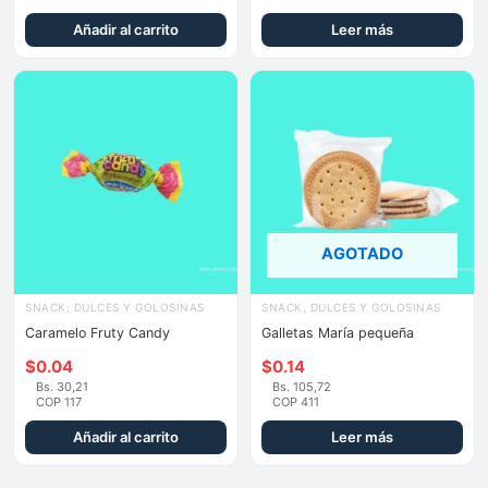
Añadir al carrito
Leer más
AGOTADO
SNACK, DULCES Y GOLOSINAS
SNACK, DULCES Y GOLOSINAS
Caramelo Fruty Candy
Galletas María pequeña
$
0.04
$
0.14
Bs. 30,21
Bs. 105,72
COP 117
COP 411
Añadir al carrito
Leer más