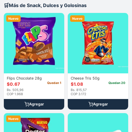
🛒
Más de Snack, Dulces y Golosinas
Nuevo
Nuevo
Flips Chocolate 28g
Cheese Tris 50g
Quedan 1
Quedan 20
$
0.67
$
1.08
Bs. 505,96
Bs. 815,57
COP 1.968
COP 3.172
Agregar
Agregar
Nuevo