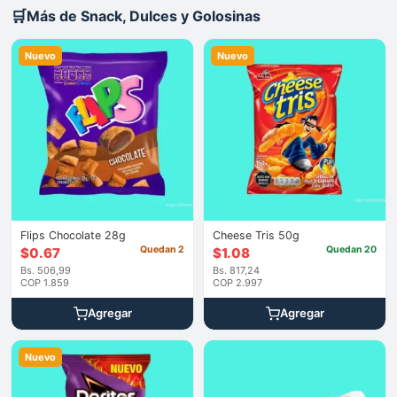
🛒
Más de Snack, Dulces y Golosinas
Nuevo
Nuevo
Flips Chocolate 28g
Cheese Tris 50g
Quedan 2
Quedan 20
$
0.67
$
1.08
Bs. 506,99
Bs. 817,24
COP 1.859
COP 2.997
Agregar
Agregar
Nuevo