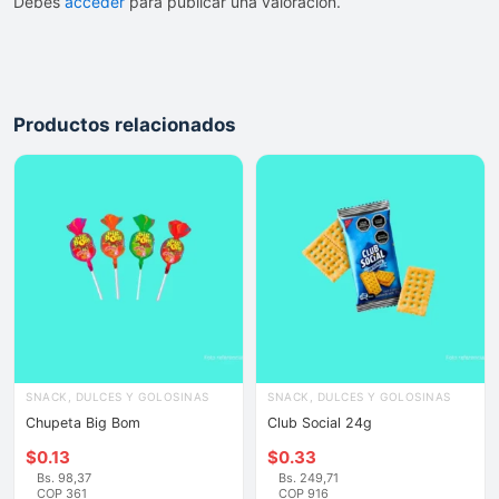
Debes
acceder
para publicar una valoración.
Productos relacionados
SNACK, DULCES Y GOLOSINAS
SNACK, DULCES Y GOLOSINAS
Chupeta Big Bom
Club Social 24g
$
0.13
$
0.33
Bs. 98,37
Bs. 249,71
COP 361
COP 916