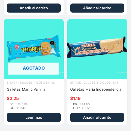
Añadir al carrito
Añadir al carrito
AGOTADO
SNACK, DULCES Y GOLOSINAS
SNACK, DULCES Y GOLOSINAS
Galletas Marilú Vainilla
Galletas María Independencia
$
2.25
$
1.19
Bs. 1.702,59
Bs. 900,48
COP 6.243
COP 3.302
Leer más
Añadir al carrito