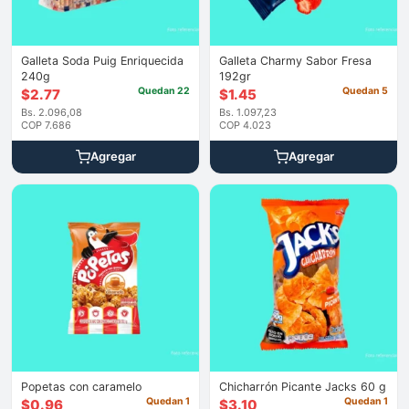
Galleta Soda Puig Enriquecida
Galleta Charmy Sabor Fresa
240g
192gr
Quedan 22
Quedan 5
$
2.77
$
1.45
Bs. 2.096,08
Bs. 1.097,23
COP 7.686
COP 4.023
Agregar
Agregar
Popetas con caramelo
Chicharrón Picante Jacks 60 g
Quedan 1
Quedan 1
$
0.96
$
3.10