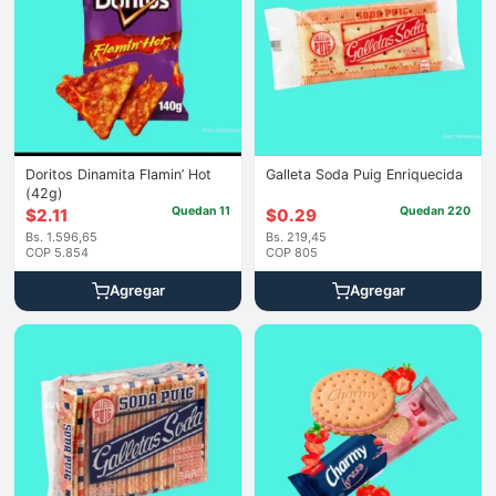
Doritos Dinamita Flamin’ Hot
Galleta Soda Puig Enriquecida
(42g)
Quedan 11
Quedan 220
$
2.11
$
0.29
Bs. 1.596,65
Bs. 219,45
COP 5.854
COP 805
Agregar
Agregar