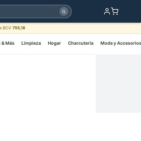
sa BCV:
755,16
s & Más
Limpieza
Hogar
Charcutería
Moda y Accesorio